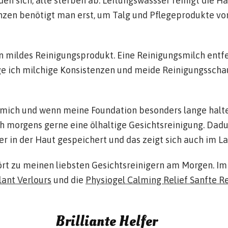
en sich, alte sterben ab. Leitungswassser reinigt die Ha
nzen benötigt man erst, um Talg und Pflegeprodukte v
n mildes Reinigungsprodukt. Eine Reinigungsmilch entf
ge ich milchige Konsistenzen und meide Reinigungsscha
 mich und wenn meine Foundation besonders lange halte
ch morgens gerne eine ölhaltige Gesichtsreinigung. Dadu
r in der Haut gespeichert und das zeigt sich auch im L
rt zu meinen liebsten Gesichtsreinigern am Morgen. I
lant Verlours
und die
Physiogel Calming Relief Sanfte R
Brilliante Helfer