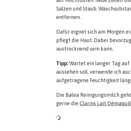
auf Hochtouren: neue Zellen bild
Salzen und Staub. Waschsubsta
entfernen.
Dafür eignet sich am Morgen ei
pflegt die Haut. Dabei bevorzu
austrocknend sein kann.
Tipp:
Wartet ein langer Tag auf
aussehen soll, verwende ich au
aufgetragene Feuchtigkeit länge
Die Balea Reinigungsmilch gehö
gerne die
Clarins Lait Démaquil