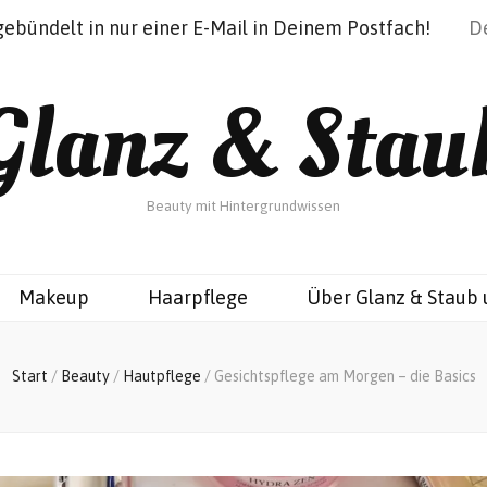
gebündelt in nur einer E-Mail in Deinem Postfach!
Glanz & Stau
Beauty mit Hintergrundwissen
Makeup
Haarpflege
Über Glanz & Staub 
Start
/
Beauty
/
Hautpflege
/
Gesichtspflege am Morgen – die Basics