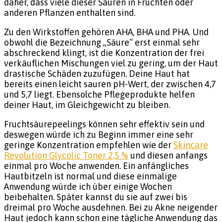
daher, dass viele dieser Säuren in Früchten oder
anderen Pflanzen enthalten sind.
Zu den Wirkstoffen gehören AHA, BHA und PHA. Und
obwohl die Bezeichnung „Säure“ erst einmal sehr
abschreckend klingt, ist die Konzentration der frei
verkäuflichen Mischungen viel zu gering, um der Haut
drastische Schäden zuzufügen. Deine Haut hat
bereits einen leicht sauren pH-Wert, der zwischen 4,7
und 5,7 liegt. Ebensolche Pflegeprodukte helfen
deiner Haut, im Gleichgewicht zu bleiben.
Fruchtsäurepeelings können sehr effektiv sein und
deswegen würde ich zu Beginn immer eine sehr
geringe Konzentration empfehlen wie der
Skincare
Revolution Glycolic Toner 2,5 %
und diesen anfangs
einmal pro Woche anwenden. Ein anfängliches
Hautbitzeln ist normal und diese einmalige
Anwendung würde ich über einige Wochen
beibehalten. Später kannst du sie auf zwei bis
dreimal pro Woche ausdehnen. Bei zu Akne neigender
Haut jedoch kann schon eine tägliche Anwendung das