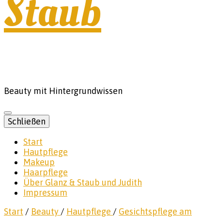
Staub
Beauty mit Hintergrundwissen
Schließen
Start
Hautpflege
Makeup
Haarpflege
Über Glanz & Staub und Judith
Impressum
Start
/
Beauty
/
Hautpflege
/
Gesichtspflege am