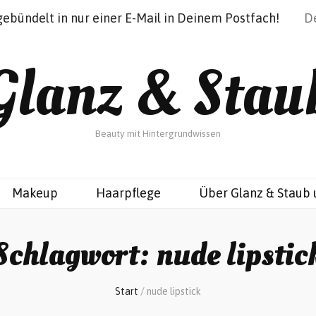
gebündelt in nur einer E-Mail in Deinem Postfach!
Glanz & Stau
Beauty mit Hintergrundwissen
Makeup
Haarpflege
Über Glanz & Staub 
Schlagwort:
nude lipstic
Start
/
nude lipstick