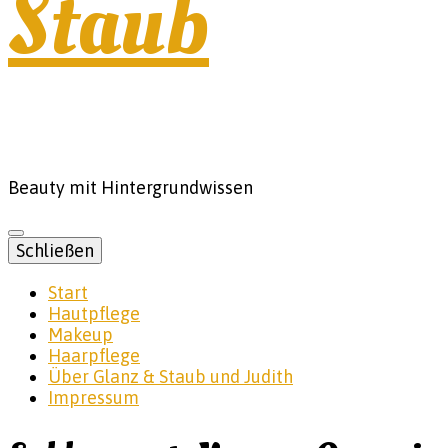
Staub
Beauty mit Hintergrundwissen
Schließen
Start
Hautpflege
Makeup
Haarpflege
Über Glanz & Staub und Judith
Impressum