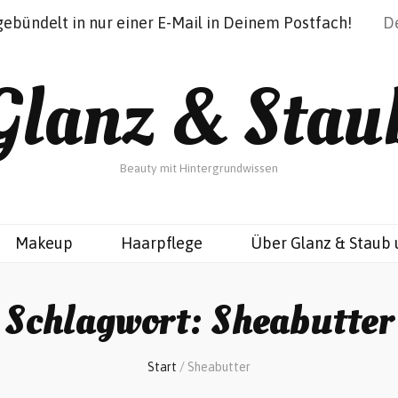
gebündelt in nur einer E-Mail in Deinem Postfach!
Glanz & Stau
Beauty mit Hintergrundwissen
Makeup
Haarpflege
Über Glanz & Staub 
Schlagwort:
Sheabutter
Start
/
Sheabutter