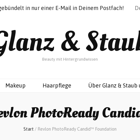
gebündelt in nur einer E-Mail in Deinem Postfach!
Glanz & Stau
Beauty mit Hintergrundwissen
Makeup
Haarpflege
Über Glanz & Staub 
evlon PhotoReady Candi
Start
/
Revlon PhotoReady Candid™ Foundation