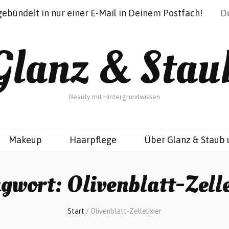
gebündelt in nur einer E-Mail in Deinem Postfach!
Glanz & Stau
Beauty mit Hintergrundwissen
Makeup
Haarpflege
Über Glanz & Staub 
agwort:
Olivenblatt-Zelle
Start
/
Olivenblatt-Zellelixier