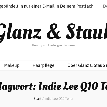
gebündelt in nur einer E-Mail in Deinem Postfach!
Glanz & Stau
Beauty mit Hintergrundwissen
Makeup
Haarpflege
Über Glanz & Staub 
lagwort:
Indie Lee Q10 T
Start
/
Indie Lee Q10 Toner