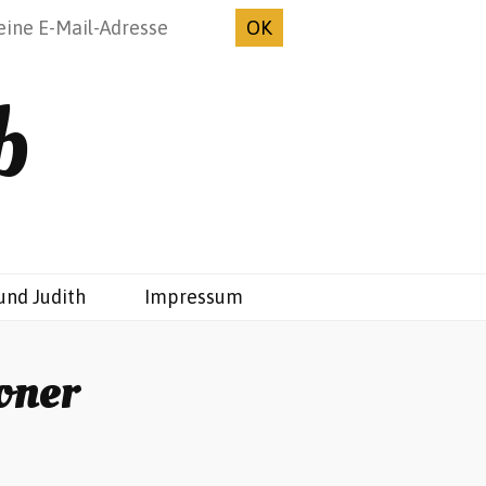
b
und Judith
Impressum
oner