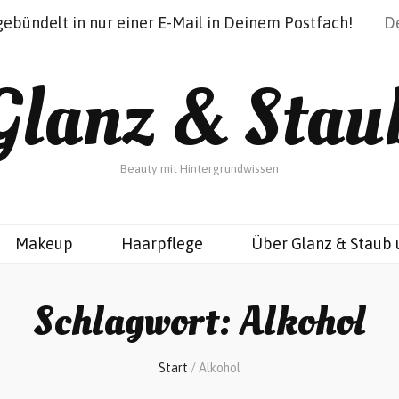
gebündelt in nur einer E-Mail in Deinem Postfach!
Glanz & Stau
Beauty mit Hintergrundwissen
Makeup
Haarpflege
Über Glanz & Staub 
Schlagwort:
Alkohol
Start
/
Alkohol